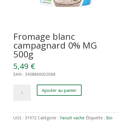
Fromage blanc
campagnard 0% MG
500g
5,49
€
EAN : 3438860002068
quantité
Ajouter au panier
de
Fromage
blanc
campagnard
UGS :
31972
Catégorie :
Yaourt vache
Étiquette :
Bio
0%
MG