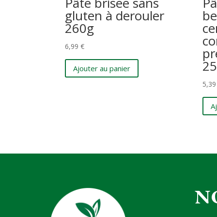
Pâte brisee sans
Pâ
gluten à derouler
be
260g
ce
co
6,99
€
pr
25
Ajouter au panier
5,3
A
N