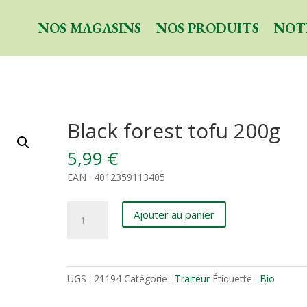
NOS MAGASINS
NOS PRODUITS
NOT
Black forest tofu 200g
5,99
€
EAN : 4012359113405
quantité
Ajouter au panier
de
Black
forest
tofu
UGS :
21194
Catégorie :
Traiteur
Étiquette :
Bio
200g