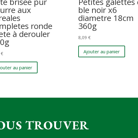
te brisee pur
Petites galettes
urre aux
ble noir x6
reales
diametre 18cm
mpletes ronde
360g
ete à derouler
8,09
€
0g
Ajouter au panier
9
€
jouter au panier
OUS TROUVER