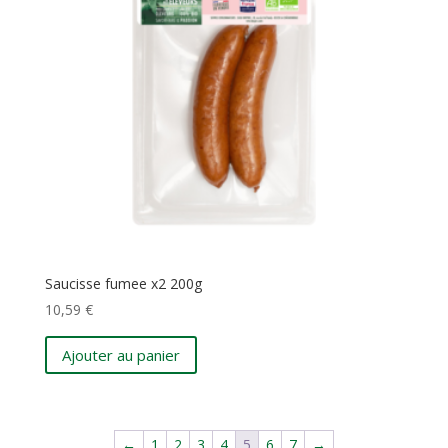
Saucisse fumee x2 200g
10,59
€
Ajouter au panier
←
1
2
3
4
5
6
7
→